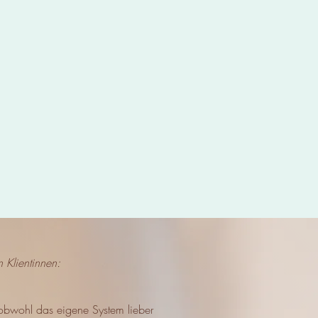
 Klientinnen:
obwohl das eigene System lieber