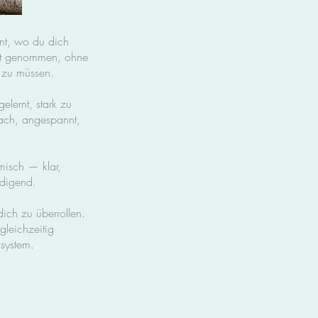
praxis@birgit-stam
nnt, wo du dich
nst genommen, ohne
 zu müssen.
elernt, stark zu
wach, angespannt,
misch — klar,
rdigend.
ich zu überrollen.
gleichzeitig
system.