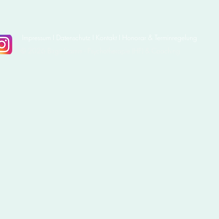
Impressum
I
Datenschutz
I Kontakt I Honorar & Terminregelung
© 2026 Birgit Stamm - Psychotherapie (HP) & Coaching