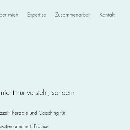
ber mich
Expertise
Zusammenarbeit
Kontakt
lpädagogin B.A.
aktikerin Psychotherapie
mische Coachin
nicht nur versteht, sondern
zzeit-Therapie und Coaching für
ystemorientiert. Präzise.