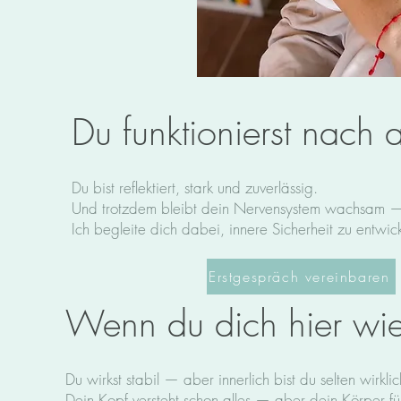
Du funktionierst nach a
Du bist reflektiert, stark und zuverlässig.
Und trotzdem bleibt dein Nervensystem wachsam — a
Ich begleite dich dabei, innere Sicherheit zu entwicke
Erstgespräch vereinbaren
Wenn du dich hier wied
Du wirkst stabil — aber innerlich bist du selten wirkli
Dein Kopf versteht schon alles — aber dein Körper füh