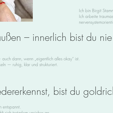
Ich bin Birgit Stam
Ich arbeite trauma
nervensystemorienti
ußen – innerlich bist du nie
uch dann, wenn „eigentlich alles okay“ ist.
ln — ruhig, klar und strukturiert.
ererkennst, bist du goldric
ch entspannt.
lt sich trotzdem unsicher an.