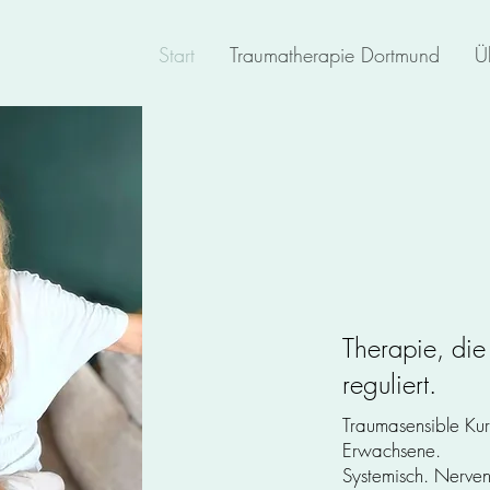
Start
Traumatherapie Dortmund
Ü
Sozia
Heilpr
Syste
Therapie, die 
reguliert.
Traumasensible Kur
Erwachsene.
Systemisch. Nervens