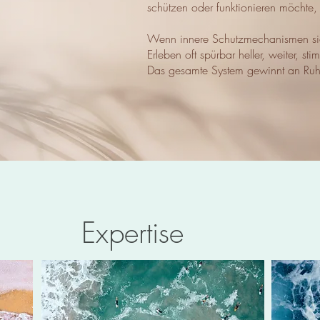
schützen oder funktionieren möchte, i
Wenn innere Schutzmechanismen sic
Erleben oft spürbar heller, weiter, sti
Das gesamte System gewinnt an Ruhe
-Birgit Stamm
Expertise