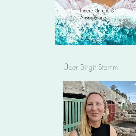
Innere Unruhe &
Anspannung
Über Birgit Stamm